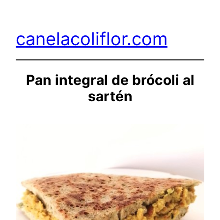
Saltar
al
canelacoliflor.com
contenido
Pan integral de brócoli al
sartén