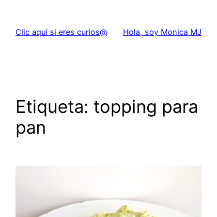
Saltar
al
Clic aquí si eres curios@
Hola, soy Monica MJ
contenido
Etiqueta:
topping para
pan