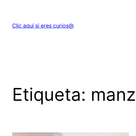
Saltar
al
contenido
Clic aquí si eres curios@
Etiqueta:
manz