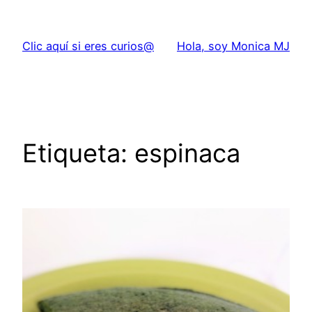
Saltar
al
Clic aquí si eres curios@
Hola, soy Monica MJ
contenido
Etiqueta:
espinaca