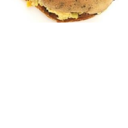
Crepes integrales
de espinaca,
receta fácil
Receta ideal para un desayuno nutritivo y
saciador. A mi familia le encanta!
28 octubre 2023