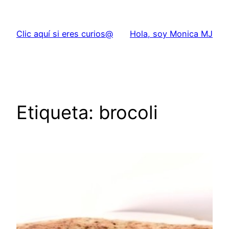
Saltar
al
Clic aquí si eres curios@
Hola, soy Monica MJ
contenido
Etiqueta:
brocoli