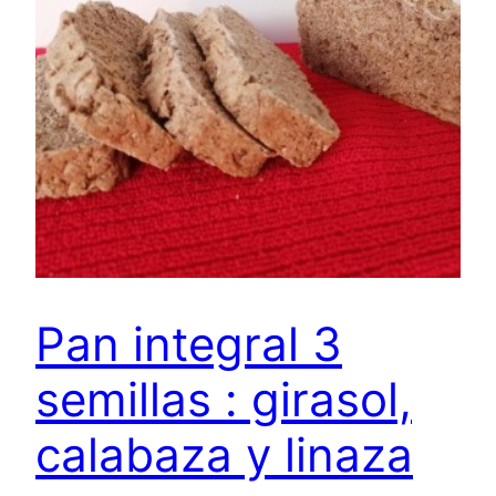
Pan integral 3
semillas : girasol,
calabaza y linaza